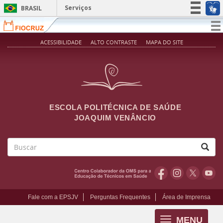
Pular para o conteúdo principal
Serviços
BRASIL
Simplifique!
T
na
Participe
ACESSIBILIDADE
ALTO CONTRASTE
MAPA DO SITE
Acesso à informação
Legislação
Canais
ESCOLA POLITÉCNICA DE SAÚDE
JOAQUIM VENÂNCIO
Buscar
Fale com a EPSJV
Perguntas Frequentes
Área de Imprensa
MENU
Toggle