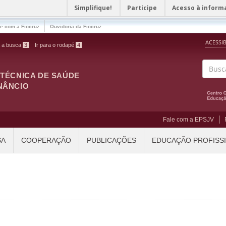
Simplifique!
Participe
Acesso à inform
le com a Fiocruz
Ouvidoria da Fiocruz
ACESSI
a a busca
3
Ir para o rodapé
4
ITÉCNICA DE SAÚDE
Buscar
NÂNCIO
Fale com a EPSJV
SA
COOPERAÇÃO
PUBLICAÇÕES
EDUCAÇÃO PROFISS