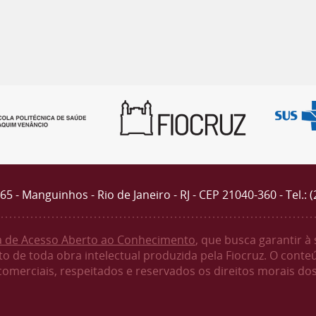
4365 - Manguinhos - Rio de Janeiro - RJ - CEP 21040-360 - Tel.: 
ca de Acesso Aberto ao Conhecimento
, que busca garantir à
o de toda obra intelectual produzida pela Fiocruz. O conte
 comerciais, respeitados e reservados os direitos morais dos