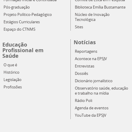
Pós-graduação
Biblioteca Emília Bustamante
Projeto Político-Pedagógico
Núcleo de Inovação
Tecnológica
Estágios Curriculares
Sites
Espaço do CTNMS
Notícias
Educação
Profissional em
Reportagens
Saúde
Acontece na EPSJV
O que é
Entrevistas
Histórico
Dossiês
Legislação
Dicionário jornalístico
Profissões
Observatório saúde, educação
e trabalho na mídia
Rádio Poli
Agenda de eventos
YouTube da EPSJV