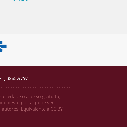
(21) 3865.9797
 sociedade o acesso gratuito,
údo deste portal pode ser
 autores. Equivalente à CC BY-