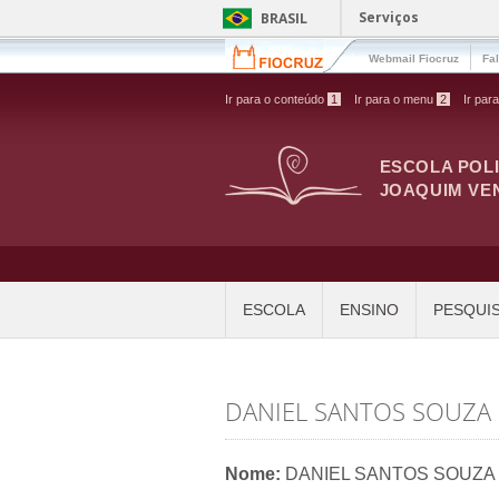
Pular para o conteúdo principal
Serviços
BRASIL
Webmail Fiocruz
Fa
Ir para o conteúdo
1
Ir para o menu
2
Ir par
ESCOLA POL
JOAQUIM VE
ESCOLA
ENSINO
PESQUI
DANIEL SANTOS SOUZA
Nome:
DANIEL SANTOS SOUZA