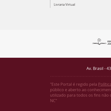
Livraria Virtual
Av. Brasil - 
"Este Portal é regido pela
Políti
público e aberto ao conheciment
utilizado para todos os fins não
NC"