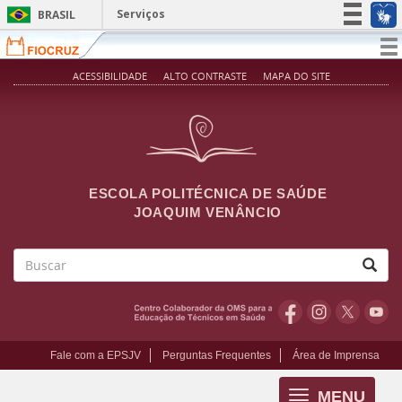
Pular para o conteúdo principal
Serviços
BRASIL
Simplifique!
T
na
Participe
ACESSIBILIDADE
ALTO CONTRASTE
MAPA DO SITE
Acesso à informação
Legislação
Canais
ESCOLA POLITÉCNICA DE SAÚDE
JOAQUIM VENÂNCIO
Buscar
Fale com a EPSJV
Perguntas Frequentes
Área de Imprensa
MENU
Toggle