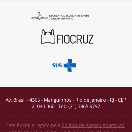
Av. Brasil - 4365 - Manguinhos - Rio de Janeiro - RJ - CEP
21040-360 - Tel.: (21) 3865.9797
"Este Portal é regido pela
Política de Acesso Aberto ao
Conhecimento
, que busca garantir à sociedade o