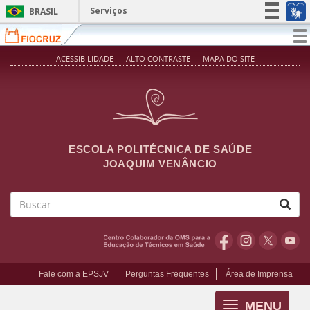
Pular para o conteúdo principal
Serviços
BRASIL
Simplifique!
T
na
Participe
ACESSIBILIDADE
ALTO CONTRASTE
MAPA DO SITE
Acesso à informação
Legislação
Canais
ESCOLA POLITÉCNICA DE SAÚDE
JOAQUIM VENÂNCIO
Buscar
Fale com a EPSJV
Perguntas Frequentes
Área de Imprensa
MENU
Toggle