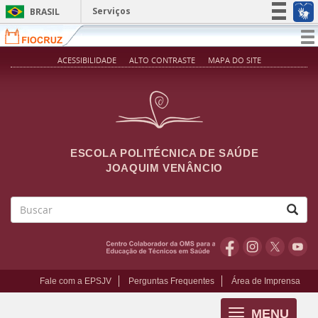
Pular para o conteúdo principal
Serviços
BRASIL
Simplifique!
T
na
Participe
ACESSIBILIDADE
ALTO CONTRASTE
MAPA DO SITE
Acesso à informação
Legislação
Canais
ESCOLA POLITÉCNICA DE SAÚDE
JOAQUIM VENÂNCIO
Buscar
Fale com a EPSJV
Perguntas Frequentes
Área de Imprensa
MENU
Toggle