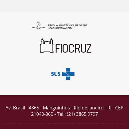
Av. Brasil - 4365 - Manguinhos - Rio de Janeiro - RJ - CEP
21040-360 - Tel.: (21) 3865.9797