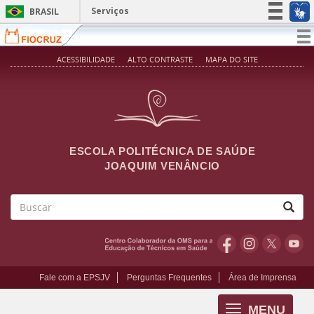
Pular para o conteúdo principal
Serviços
BRASIL
Simplifique!
T
na
Participe
ACESSIBILIDADE
ALTO CONTRASTE
MAPA DO SITE
Acesso à informação
Legislação
Canais
ESCOLA POLITÉCNICA DE SAÚDE
JOAQUIM VENÂNCIO
Buscar
Fale com a EPSJV
Perguntas Frequentes
Área de Imprensa
MENU
Toggle