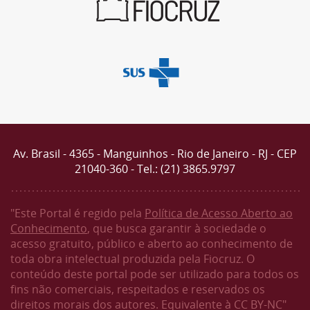
Av. Brasil - 4365 - Manguinhos - Rio de Janeiro - RJ - CEP
21040-360 - Tel.: (21) 3865.9797
"Este Portal é regido pela
Política de Acesso Aberto ao
Conhecimento
, que busca garantir à sociedade o
acesso gratuito, público e aberto ao conhecimento de
toda obra intelectual produzida pela Fiocruz. O
conteúdo deste portal pode ser utilizado para todos os
fins não comerciais, respeitados e reservados os
direitos morais dos autores. Equivalente à CC BY-NC"