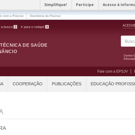
Simplifique!
Participe
Acesso à inform
le com a Fiocruz
Ouvidoria da Fiocruz
ACESSI
a a busca
3
Ir para o rodapé
4
ITÉCNICA DE SAÚDE
Buscar
NÂNCIO
Fale com a EPSJV
SA
COOPERAÇÃO
PUBLICAÇÕES
EDUCAÇÃO PROFISS
A
RA