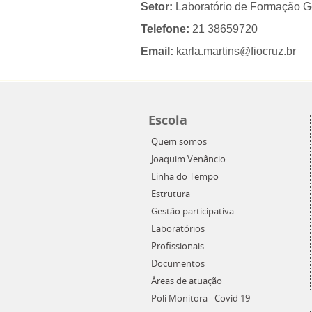
Setor:
Laboratório de Formação G
Telefone:
21 38659720
Email:
karla.martins@fiocruz.br
Escola
Quem somos
Joaquim Venâncio
Linha do Tempo
Estrutura
Gestão participativa
Laboratórios
Profissionais
Documentos
Áreas de atuação
Poli Monitora - Covid 19