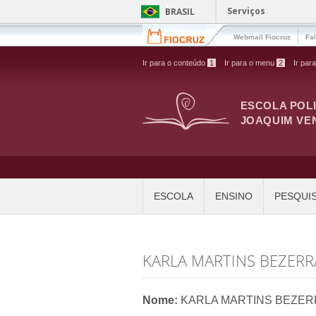
Pular para o conteúdo principal
Serviços
BRASIL
Webmail Fiocruz
Fa
Ir para o conteúdo
1
Ir para o menu
2
Ir par
ESCOLA POL
JOAQUIM VE
ESCOLA
ENSINO
PESQUI
KARLA MARTINS BEZERR
Nome:
KARLA MARTINS BEZER