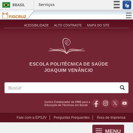
Pular para o conteúdo principal
Serviços
BRASIL
Simplifique!
T
na
Participe
ACESSIBILIDADE
ALTO CONTRASTE
MAPA DO SITE
Acesso à informação
Legislação
Canais
ESCOLA POLITÉCNICA DE SAÚDE
JOAQUIM VENÂNCIO
Buscar
Fale com a EPSJV
Perguntas Frequentes
Área de Imprensa
MENU
Toggle