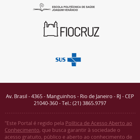
Av. Brasil - 4365 - Manguinhos - Rio de Janeiro - RJ - CEP
21040-360 - Tel.: (21) 3865.9797
"Este Portal é regido pela
Política de Acesso Aberto ao
Conhecimento
, que busca garantir à sociedade o
acesso gratuito, público e aberto ao conhecimento de