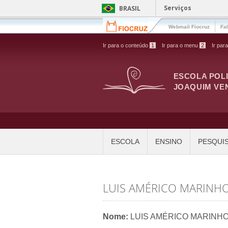
Pular para o conteúdo principal
Serviços
BRASIL
Webmail Fiocruz
Fa
Ir para o conteúdo
1
Ir para o menu
2
Ir par
ESCOLA POL
JOAQUIM VE
ESCOLA
ENSINO
PESQUI
LUIS AMÉRICO MARINHO
Nome:
LUIS AMÉRICO MARINHO