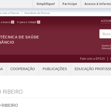
Simplifique!
Participe
Acesso à inform
le com a Fiocruz
Ouvidoria da Fiocruz
ACESSI
a a busca
3
Ir para o rodapé
4
ITÉCNICA DE SAÚDE
Buscar
NÂNCIO
Fale com a EPSJV
SA
COOPERAÇÃO
PUBLICAÇÕES
EDUCAÇÃO PROFISS
 RIBEIRO
 RIBEIRO