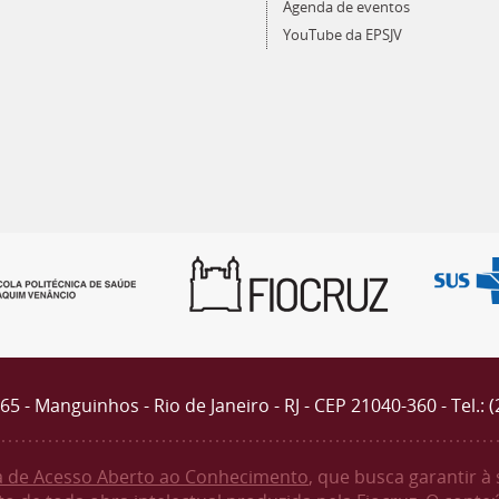
Agenda de eventos
YouTube da EPSJV
4365 - Manguinhos - Rio de Janeiro - RJ - CEP 21040-360 - Tel.: 
ca de Acesso Aberto ao Conhecimento
, que busca garantir à