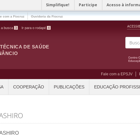
Simplifique!
Participe
Acesso à inform
le com a Fiocruz
Ouvidoria da Fiocruz
ACESSI
a a busca
3
Ir para o rodapé
4
ITÉCNICA DE SAÚDE
Buscar
NÂNCIO
Fale com a EPSJV
SA
COOPERAÇÃO
PUBLICAÇÕES
EDUCAÇÃO PROFISS
YASHIRO
YASHIRO