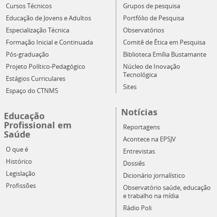
Cursos Técnicos
Grupos de pesquisa
Educação de Jovens e Adultos
Portfólio de Pesquisa
Especialização Técnica
Observatórios
Formação Inicial e Continuada
Comitê de Ética em Pesquisa
Pós-graduação
Biblioteca Emília Bustamante
Projeto Político-Pedagógico
Núcleo de Inovação
Tecnológica
Estágios Curriculares
Sites
Espaço do CTNMS
Notícias
Educação
Profissional em
Reportagens
Saúde
Acontece na EPSJV
O que é
Entrevistas
Histórico
Dossiês
Legislação
Dicionário jornalístico
Profissões
Observatório saúde, educação
e trabalho na mídia
Rádio Poli