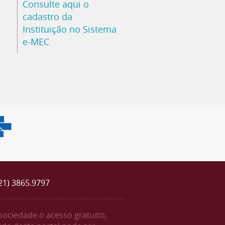
Consulte aqui o
cadastro da
Instituição no Sistema
e-MEC
(21) 3865.9797
 sociedade o acesso gratuito,