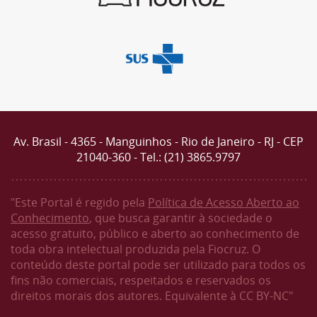
Av. Brasil - 4365 - Manguinhos - Rio de Janeiro - RJ - CEP
21040-360 - Tel.: (21) 3865.9797
"Este Portal é regido pela
Política de Acesso Aberto ao
Conhecimento
, que busca garantir à sociedade o
acesso gratuito, público e aberto ao conhecimento de
toda obra intelectual produzida pela Fiocruz. O
conteúdo deste portal pode ser utilizado para todos os
fins não comerciais, respeitados e reservados os
direitos morais dos autores. Equivalente à CC BY-NC"