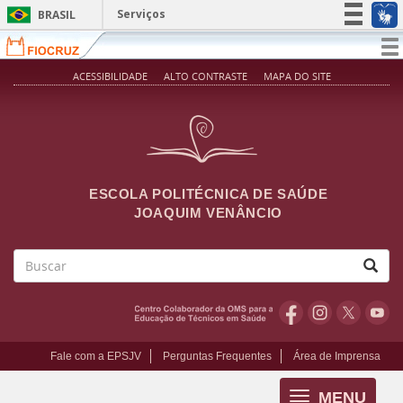
Pular para o conteúdo principal
Serviços
BRASIL
Simplifique!
T
na
Participe
ACESSIBILIDADE
ALTO CONTRASTE
MAPA DO SITE
Acesso à informação
Legislação
Canais
ESCOLA POLITÉCNICA DE SAÚDE
JOAQUIM VENÂNCIO
Buscar
Fale com a EPSJV
Perguntas Frequentes
Área de Imprensa
MENU
Toggle