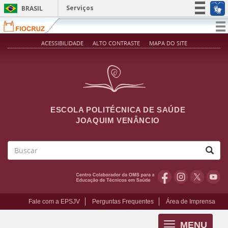
Pular para o conteúdo principal
Serviços
BRASIL
Simplifique!
T
na
Participe
ACESSIBILIDADE
ALTO CONTRASTE
MAPA DO SITE
Acesso à informação
Legislação
Canais
ESCOLA POLITÉCNICA DE SAÚDE
JOAQUIM VENÂNCIO
Buscar
Fale com a EPSJV
Perguntas Frequentes
Área de Imprensa
MENU
Toggle