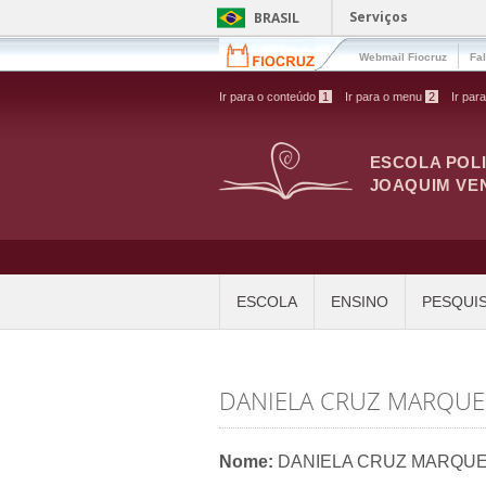
Pular para o conteúdo principal
Serviços
BRASIL
Webmail Fiocruz
Fa
Ir para o conteúdo
1
Ir para o menu
2
Ir par
ESCOLA POL
JOAQUIM VE
ESCOLA
ENSINO
PESQUI
DANIELA CRUZ MARQUE
Nome:
DANIELA CRUZ MARQU