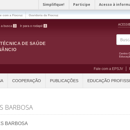
Simplifique!
Participe
Acesso à inform
le com a Fiocruz
Ouvidoria da Fiocruz
ACESSI
a a busca
3
Ir para o rodapé
4
ITÉCNICA DE SAÚDE
Buscar
NÂNCIO
Fale com a EPSJV
SA
COOPERAÇÃO
PUBLICAÇÕES
EDUCAÇÃO PROFISS
S BARBOSA
ES BARBOSA