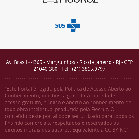
Av. Brasil - 4365 - Manguinhos - Rio de Janeiro - RJ - CEP
21040-360 - Tel.: (21) 3865.9797
"Este Portal é regido pela
Política de Acesso Aberto ao
Conhecimento
, que busca garantir à sociedade o
acesso gratuito, público e aberto ao conhecimento de
toda obra intelectual produzida pela Fiocruz. O
conteúdo deste portal pode ser utilizado para todos os
fins não comerciais, respeitados e reservados os
direitos morais dos autores. Equivalente à CC BY-NC"