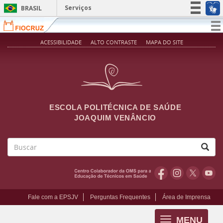
Pular para o conteúdo principal
Serviços
BRASIL
Simplifique!
T
na
Participe
ACESSIBILIDADE
ALTO CONTRASTE
MAPA DO SITE
Acesso à informação
Legislação
Canais
ESCOLA POLITÉCNICA DE SAÚDE
JOAQUIM VENÂNCIO
Buscar
Fale com a EPSJV
Perguntas Frequentes
Área de Imprensa
MENU
Toggle