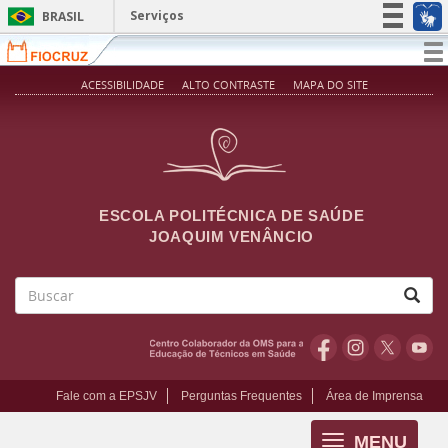
Pular para o conteúdo principal
Serviços
BRASIL
Simplifique!
T
na
Participe
ACESSIBILIDADE
ALTO CONTRASTE
MAPA DO SITE
Acesso à informação
Legislação
Canais
ESCOLA POLITÉCNICA DE SAÚDE
JOAQUIM VENÂNCIO
Buscar
Fale com a EPSJV
Perguntas Frequentes
Área de Imprensa
MENU
Toggle