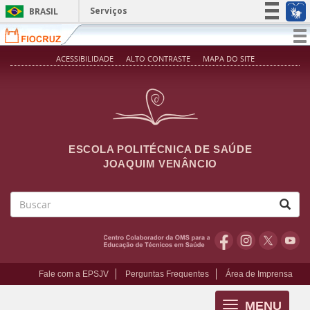
Pular para o conteúdo principal
Serviços
BRASIL
Simplifique!
T
na
Participe
ACESSIBILIDADE
ALTO CONTRASTE
MAPA DO SITE
Acesso à informação
Legislação
Canais
ESCOLA POLITÉCNICA DE SAÚDE
JOAQUIM VENÂNCIO
Buscar
Fale com a EPSJV
Perguntas Frequentes
Área de Imprensa
MENU
Toggle