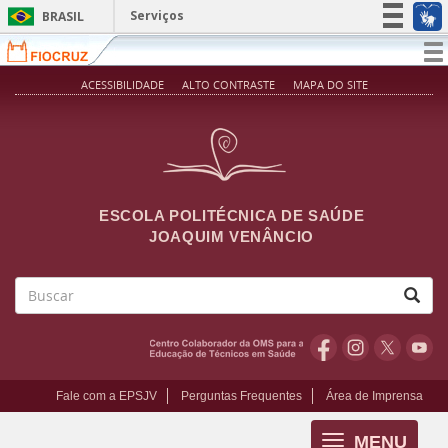
Pular para o conteúdo principal
Serviços
BRASIL
Simplifique!
T
na
Participe
ACESSIBILIDADE
ALTO CONTRASTE
MAPA DO SITE
Acesso à informação
Legislação
Canais
ESCOLA POLITÉCNICA DE SAÚDE
JOAQUIM VENÂNCIO
Buscar
Fale com a EPSJV
Perguntas Frequentes
Área de Imprensa
MENU
Toggle