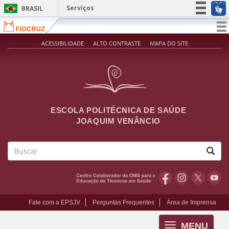
Pular para o conteúdo principal
Serviços
BRASIL
Simplifique!
T
na
Participe
ACESSIBILIDADE
ALTO CONTRASTE
MAPA DO SITE
Acesso à informação
Legislação
Canais
ESCOLA POLITÉCNICA DE SAÚDE
JOAQUIM VENÂNCIO
Buscar
Fale com a EPSJV
Perguntas Frequentes
Área de Imprensa
MENU
Toggle