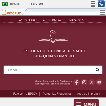
Pular para o conteúdo principal
Serviços
BRASIL
Simplifique!
T
na
Participe
ACESSIBILIDADE
ALTO CONTRASTE
MAPA DO SITE
Acesso à informação
Legislação
Canais
ESCOLA POLITÉCNICA DE SAÚDE
JOAQUIM VENÂNCIO
Buscar
Fale com a EPSJV
Perguntas Frequentes
Área de Imprensa
MENU
Toggle