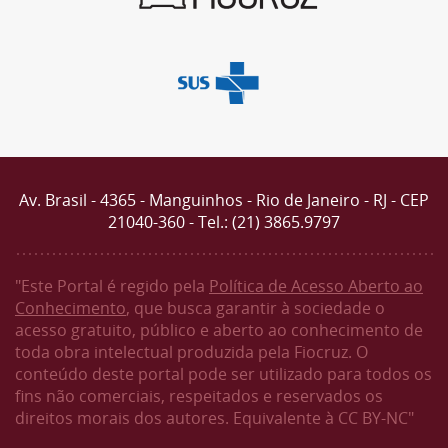
Av. Brasil - 4365 - Manguinhos - Rio de Janeiro - RJ - CEP
21040-360 - Tel.: (21) 3865.9797
"Este Portal é regido pela
Política de Acesso Aberto ao
Conhecimento
, que busca garantir à sociedade o
acesso gratuito, público e aberto ao conhecimento de
toda obra intelectual produzida pela Fiocruz. O
conteúdo deste portal pode ser utilizado para todos os
fins não comerciais, respeitados e reservados os
direitos morais dos autores. Equivalente à CC BY-NC"