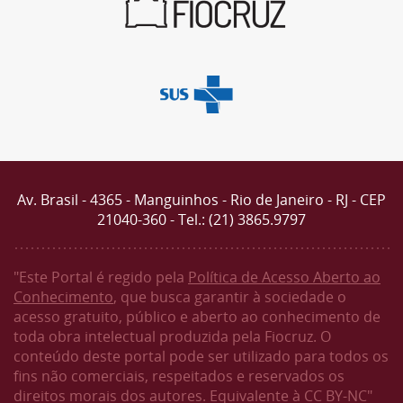
Av. Brasil - 4365 - Manguinhos - Rio de Janeiro - RJ - CEP
21040-360 - Tel.: (21) 3865.9797
"Este Portal é regido pela
Política de Acesso Aberto ao
Conhecimento
, que busca garantir à sociedade o
acesso gratuito, público e aberto ao conhecimento de
toda obra intelectual produzida pela Fiocruz. O
conteúdo deste portal pode ser utilizado para todos os
fins não comerciais, respeitados e reservados os
direitos morais dos autores. Equivalente à CC BY-NC"