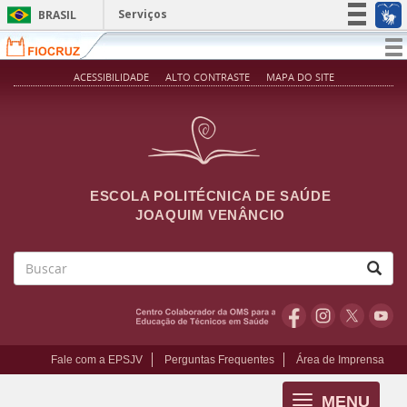
Pular para o conteúdo principal
Serviços
BRASIL
Simplifique!
T
na
Participe
ACESSIBILIDADE
ALTO CONTRASTE
MAPA DO SITE
Acesso à informação
Legislação
Canais
ESCOLA POLITÉCNICA DE SAÚDE
JOAQUIM VENÂNCIO
Buscar
Fale com a EPSJV
Perguntas Frequentes
Área de Imprensa
MENU
Toggle