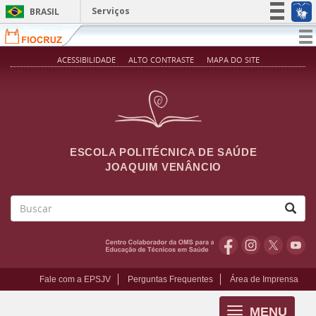
Pular para o conteúdo principal
Serviços
BRASIL
Simplifique!
T
na
Participe
ACESSIBILIDADE
ALTO CONTRASTE
MAPA DO SITE
Acesso à informação
Legislação
Canais
ESCOLA POLITÉCNICA DE SAÚDE
JOAQUIM VENÂNCIO
Buscar
Fale com a EPSJV
Perguntas Frequentes
Área de Imprensa
MENU
Toggle