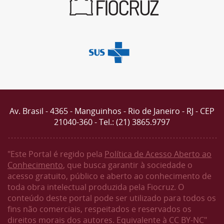
Av. Brasil - 4365 - Manguinhos - Rio de Janeiro - RJ - CEP
21040-360 - Tel.: (21) 3865.9797
"Este Portal é regido pela
Política de Acesso Aberto ao
Conhecimento
, que busca garantir à sociedade o
acesso gratuito, público e aberto ao conhecimento de
toda obra intelectual produzida pela Fiocruz. O
conteúdo deste portal pode ser utilizado para todos os
fins não comerciais, respeitados e reservados os
direitos morais dos autores. Equivalente à CC BY-NC"