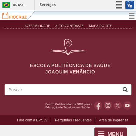
Pular para o conteúdo principal
Serviços
BRASIL
Simplifique!
T
na
Participe
ACESSIBILIDADE
ALTO CONTRASTE
MAPA DO SITE
Acesso à informação
Legislação
Canais
ESCOLA POLITÉCNICA DE SAÚDE
JOAQUIM VENÂNCIO
Buscar
Fale com a EPSJV
Perguntas Frequentes
Área de Imprensa
MENU
Toggle