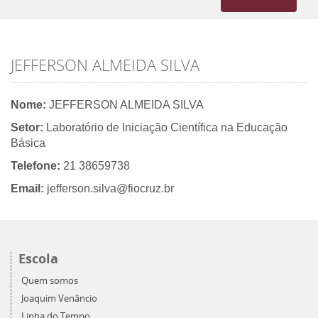
navigation
JEFFERSON ALMEIDA SILVA
Nome:
JEFFERSON ALMEIDA SILVA
Setor:
Laboratório de Iniciação Científica na Educação
Básica
Telefone:
21 38659738
Email:
jefferson.silva@fiocruz.br
Escola
Quem somos
Joaquim Venâncio
Linha do Tempo