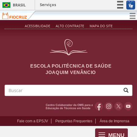
Pular para o conteúdo principal
Serviços
BRASIL
Simplifique!
T
na
Participe
ACESSIBILIDADE
ALTO CONTRASTE
MAPA DO SITE
Acesso à informação
Legislação
Canais
ESCOLA POLITÉCNICA DE SAÚDE
JOAQUIM VENÂNCIO
Buscar
Fale com a EPSJV
Perguntas Frequentes
Área de Imprensa
MENU
Toggle