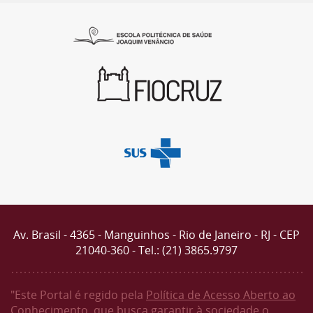
Av. Brasil - 4365 - Manguinhos - Rio de Janeiro - RJ - CEP
21040-360 - Tel.: (21) 3865.9797
"Este Portal é regido pela
Política de Acesso Aberto ao
Conhecimento
, que busca garantir à sociedade o