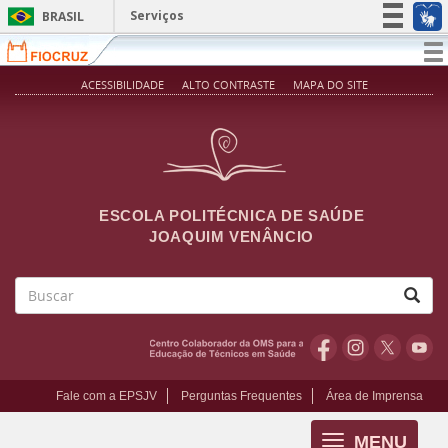
Pular para o conteúdo principal
Serviços
BRASIL
Simplifique!
T
na
Participe
ACESSIBILIDADE
ALTO CONTRASTE
MAPA DO SITE
Acesso à informação
Legislação
Canais
ESCOLA POLITÉCNICA DE SAÚDE
JOAQUIM VENÂNCIO
Buscar
Fale com a EPSJV
Perguntas Frequentes
Área de Imprensa
MENU
Toggle