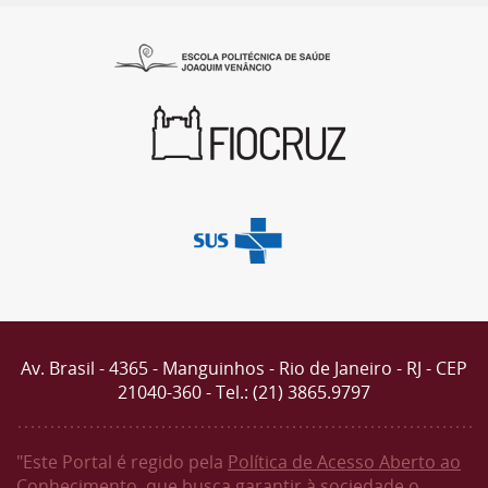
Av. Brasil - 4365 - Manguinhos - Rio de Janeiro - RJ - CEP
21040-360 - Tel.: (21) 3865.9797
"Este Portal é regido pela
Política de Acesso Aberto ao
Conhecimento
, que busca garantir à sociedade o