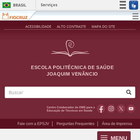
Pular para o conteúdo principal
Serviços
BRASIL
Simplifique!
T
na
Participe
ACESSIBILIDADE
ALTO CONTRASTE
MAPA DO SITE
Acesso à informação
Legislação
Canais
ESCOLA POLITÉCNICA DE SAÚDE
JOAQUIM VENÂNCIO
Buscar
Fale com a EPSJV
Perguntas Frequentes
Área de Imprensa
MENU
Toggle