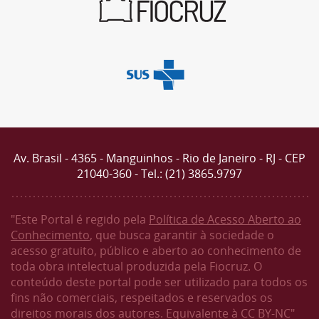
Av. Brasil - 4365 - Manguinhos - Rio de Janeiro - RJ - CEP
21040-360 - Tel.: (21) 3865.9797
"Este Portal é regido pela
Política de Acesso Aberto ao
Conhecimento
, que busca garantir à sociedade o
acesso gratuito, público e aberto ao conhecimento de
toda obra intelectual produzida pela Fiocruz. O
conteúdo deste portal pode ser utilizado para todos os
fins não comerciais, respeitados e reservados os
direitos morais dos autores. Equivalente à CC BY-NC"