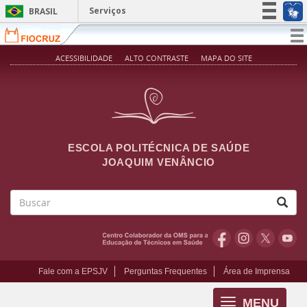
Pular para o conteúdo principal
Serviços
BRASIL
Simplifique!
T
na
Participe
ACESSIBILIDADE
ALTO CONTRASTE
MAPA DO SITE
Acesso à informação
Legislação
Canais
ESCOLA POLITÉCNICA DE SAÚDE
JOAQUIM VENÂNCIO
Buscar
Fale com a EPSJV
Perguntas Frequentes
Área de Imprensa
MENU
Toggle