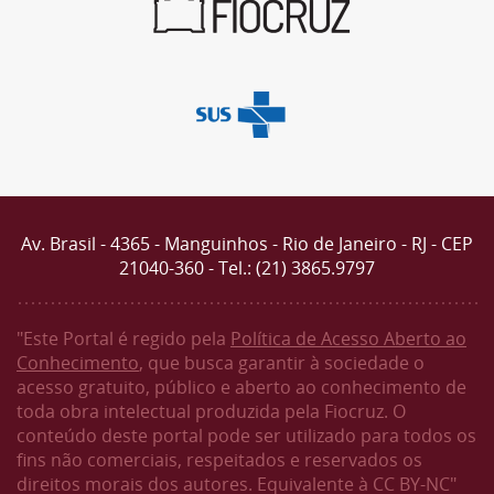
Av. Brasil - 4365 - Manguinhos - Rio de Janeiro - RJ - CEP
21040-360 - Tel.: (21) 3865.9797
"Este Portal é regido pela
Política de Acesso Aberto ao
Conhecimento
, que busca garantir à sociedade o
acesso gratuito, público e aberto ao conhecimento de
toda obra intelectual produzida pela Fiocruz. O
conteúdo deste portal pode ser utilizado para todos os
fins não comerciais, respeitados e reservados os
direitos morais dos autores. Equivalente à CC BY-NC"