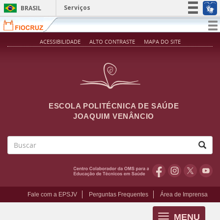
Pular para o conteúdo principal
Serviços
BRASIL
Simplifique!
T
na
Participe
ACESSIBILIDADE
ALTO CONTRASTE
MAPA DO SITE
Acesso à informação
Legislação
Canais
ESCOLA POLITÉCNICA DE SAÚDE
JOAQUIM VENÂNCIO
Buscar
Fale com a EPSJV
Perguntas Frequentes
Área de Imprensa
MENU
Toggle