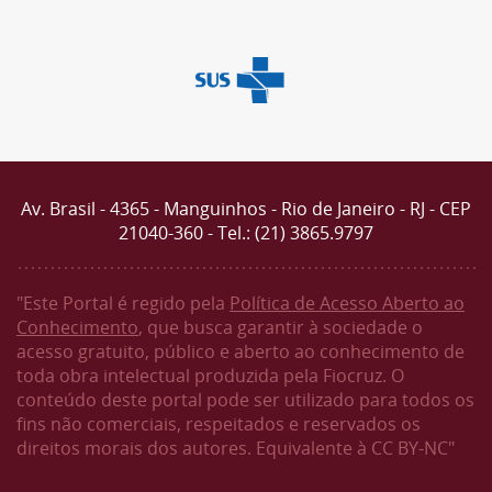
Av. Brasil - 4365 - Manguinhos - Rio de Janeiro - RJ - CEP
21040-360 - Tel.: (21) 3865.9797
"Este Portal é regido pela
Política de Acesso Aberto ao
Conhecimento
, que busca garantir à sociedade o
acesso gratuito, público e aberto ao conhecimento de
toda obra intelectual produzida pela Fiocruz. O
conteúdo deste portal pode ser utilizado para todos os
fins não comerciais, respeitados e reservados os
direitos morais dos autores. Equivalente à CC BY-NC"