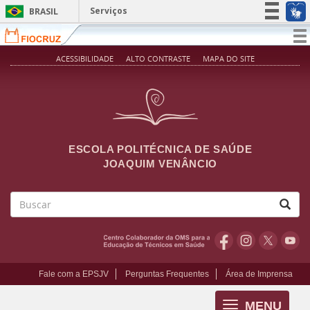
Pular para o conteúdo principal
Serviços
BRASIL
Simplifique!
T
na
Participe
ACESSIBILIDADE
ALTO CONTRASTE
MAPA DO SITE
Acesso à informação
Legislação
Canais
ESCOLA POLITÉCNICA DE SAÚDE
JOAQUIM VENÂNCIO
Buscar
Fale com a EPSJV
Perguntas Frequentes
Área de Imprensa
MENU
Toggle