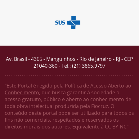
Av. Brasil - 4365 - Manguinhos - Rio de Janeiro - RJ - CEP
21040-360 - Tel.: (21) 3865.9797
"Este Portal é regido pela
Política de Acesso Aberto ao
Conhecimento
, que busca garantir à sociedade o
acesso gratuito, público e aberto ao conhecimento de
toda obra intelectual produzida pela Fiocruz. O
conteúdo deste portal pode ser utilizado para todos os
fins não comerciais, respeitados e reservados os
direitos morais dos autores. Equivalente à CC BY-NC"