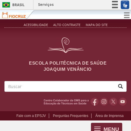
Pular para o conteúdo principal
Serviços
BRASIL
Simplifique!
T
na
Participe
ACESSIBILIDADE
ALTO CONTRASTE
MAPA DO SITE
Acesso à informação
Legislação
Canais
ESCOLA POLITÉCNICA DE SAÚDE
JOAQUIM VENÂNCIO
Buscar
Fale com a EPSJV
Perguntas Frequentes
Área de Imprensa
MENU
Toggle