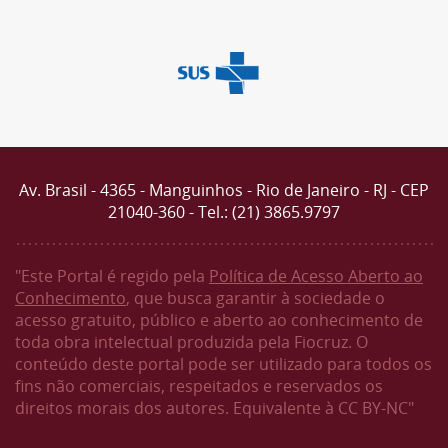
Av. Brasil - 4365 - Manguinhos - Rio de Janeiro - RJ - CEP
21040-360 - Tel.: (21) 3865.9797
"Este Portal é regido pela
Política de Acesso Aberto ao
Conhecimento
, que busca garantir à sociedade o
acesso gratuito, público e aberto ao conhecimento de
toda obra intelectual produzida pela Fiocruz. O
conteúdo deste portal pode ser utilizado para todos os
fins não comerciais, respeitados e reservados os
direitos morais dos autores. Equivalente à CC BY-NC"