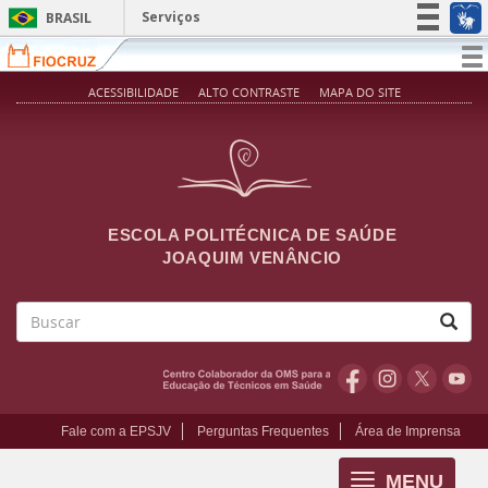
Pular para o conteúdo principal
Serviços
BRASIL
Simplifique!
T
na
Participe
ACESSIBILIDADE
ALTO CONTRASTE
MAPA DO SITE
Acesso à informação
Legislação
Canais
ESCOLA POLITÉCNICA DE SAÚDE
JOAQUIM VENÂNCIO
Buscar
Fale com a EPSJV
Perguntas Frequentes
Área de Imprensa
MENU
Toggle