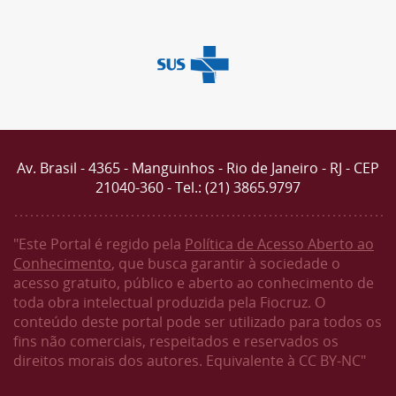
Av. Brasil - 4365 - Manguinhos - Rio de Janeiro - RJ - CEP
21040-360 - Tel.: (21) 3865.9797
"Este Portal é regido pela
Política de Acesso Aberto ao
Conhecimento
, que busca garantir à sociedade o
acesso gratuito, público e aberto ao conhecimento de
toda obra intelectual produzida pela Fiocruz. O
conteúdo deste portal pode ser utilizado para todos os
fins não comerciais, respeitados e reservados os
direitos morais dos autores. Equivalente à CC BY-NC"