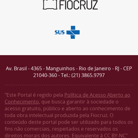
Av. Brasil - 4365 - Manguinhos - Rio de Janeiro - RJ - CEP
21040-360 - Tel.: (21) 3865.9797
"Este Portal é regido pela
Política de Acesso Aberto ao
Conhecimento
, que busca garantir à sociedade o
acesso gratuito, público e aberto ao conhecimento de
toda obra intelectual produzida pela Fiocruz. O
conteúdo deste portal pode ser utilizado para todos os
fins não comerciais, respeitados e reservados os
direitos morais dos autores. Equivalente à CC BY-NC"