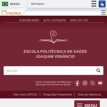
Pular para o conteúdo principal
Serviços
BRASIL
Simplifique!
T
na
Participe
ACESSIBILIDADE
ALTO CONTRASTE
MAPA DO SITE
Acesso à informação
Legislação
Canais
ESCOLA POLITÉCNICA DE SAÚDE
JOAQUIM VENÂNCIO
Buscar
Fale com a EPSJV
Perguntas Frequentes
Área de Imprensa
MENU
Toggle