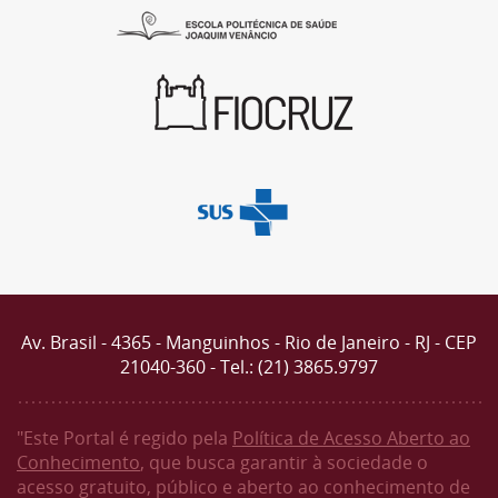
Av. Brasil - 4365 - Manguinhos - Rio de Janeiro - RJ - CEP
21040-360 - Tel.: (21) 3865.9797
"Este Portal é regido pela
Política de Acesso Aberto ao
Conhecimento
, que busca garantir à sociedade o
acesso gratuito, público e aberto ao conhecimento de