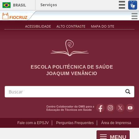
Pular para o conteúdo principal
Serviços
BRASIL
Simplifique!
T
na
Participe
ACESSIBILIDADE
ALTO CONTRASTE
MAPA DO SITE
Acesso à informação
Legislação
Canais
ESCOLA POLITÉCNICA DE SAÚDE
JOAQUIM VENÂNCIO
Buscar
Fale com a EPSJV
Perguntas Frequentes
Área de Imprensa
MENU
Toggle