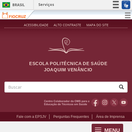
Pular para o conteúdo principal
Serviços
BRASIL
Simplifique!
T
na
Participe
ACESSIBILIDADE
ALTO CONTRASTE
MAPA DO SITE
Acesso à informação
Legislação
Canais
ESCOLA POLITÉCNICA DE SAÚDE
JOAQUIM VENÂNCIO
Buscar
Fale com a EPSJV
Perguntas Frequentes
Área de Imprensa
MENU
Toggle