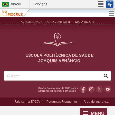
Pular para o conteúdo principal
Serviços
BRASIL
Simplifique!
T
na
Participe
ACESSIBILIDADE
ALTO CONTRASTE
MAPA DO SITE
Acesso à informação
Legislação
Canais
ESCOLA POLITÉCNICA DE SAÚDE
JOAQUIM VENÂNCIO
Buscar
Fale com a EPSJV
Perguntas Frequentes
Área de Imprensa
MENU
Toggle