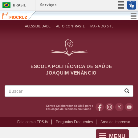
Pular para o conteúdo principal
Serviços
BRASIL
Simplifique!
T
na
Participe
ACESSIBILIDADE
ALTO CONTRASTE
MAPA DO SITE
Acesso à informação
Legislação
Canais
ESCOLA POLITÉCNICA DE SAÚDE
JOAQUIM VENÂNCIO
Buscar
Fale com a EPSJV
Perguntas Frequentes
Área de Imprensa
MENU
Toggle