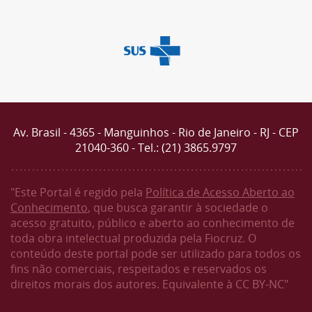
Av. Brasil - 4365 - Manguinhos - Rio de Janeiro - RJ - CEP
21040-360 - Tel.: (21) 3865.9797
"Este Portal é regido pela
Política de Acesso Aberto ao
Conhecimento
, que busca garantir à sociedade o
acesso gratuito, público e aberto ao conhecimento de
toda obra intelectual produzida pela Fiocruz. O
conteúdo deste portal pode ser utilizado para todos os
fins não comerciais, respeitados e reservados os
direitos morais dos autores. Equivalente à CC BY-NC"