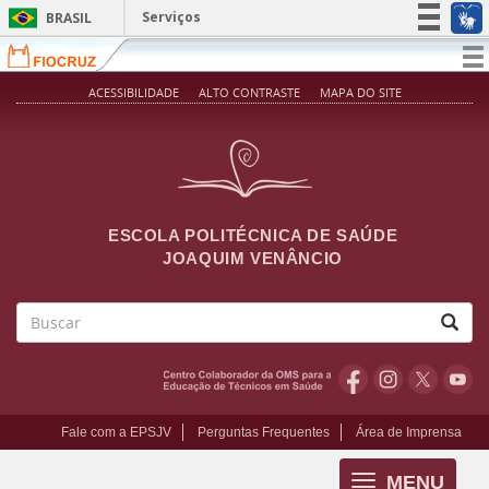
Pular para o conteúdo principal
Serviços
BRASIL
Simplifique!
T
na
Participe
ACESSIBILIDADE
ALTO CONTRASTE
MAPA DO SITE
Acesso à informação
Legislação
Canais
ESCOLA POLITÉCNICA DE SAÚDE
JOAQUIM VENÂNCIO
Buscar
Fale com a EPSJV
Perguntas Frequentes
Área de Imprensa
MENU
Toggle