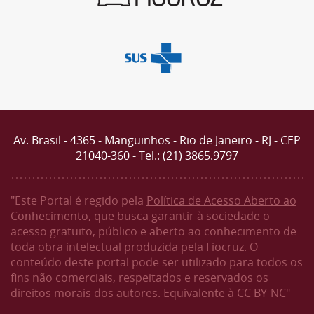
Av. Brasil - 4365 - Manguinhos - Rio de Janeiro - RJ - CEP
21040-360 - Tel.: (21) 3865.9797
"Este Portal é regido pela
Política de Acesso Aberto ao
Conhecimento
, que busca garantir à sociedade o
acesso gratuito, público e aberto ao conhecimento de
toda obra intelectual produzida pela Fiocruz. O
conteúdo deste portal pode ser utilizado para todos os
fins não comerciais, respeitados e reservados os
direitos morais dos autores. Equivalente à CC BY-NC"