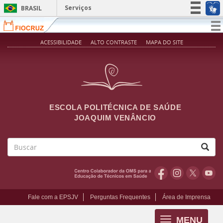
Pular para o conteúdo principal
Serviços
BRASIL
Simplifique!
T
na
Participe
ACESSIBILIDADE
ALTO CONTRASTE
MAPA DO SITE
Acesso à informação
Legislação
Canais
ESCOLA POLITÉCNICA DE SAÚDE
JOAQUIM VENÂNCIO
Buscar
Fale com a EPSJV
Perguntas Frequentes
Área de Imprensa
MENU
Toggle