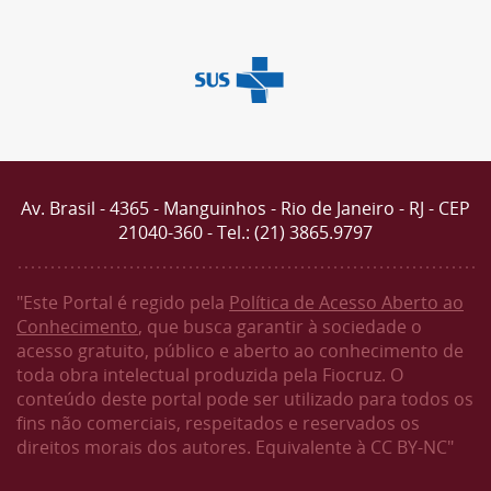
Av. Brasil - 4365 - Manguinhos - Rio de Janeiro - RJ - CEP
21040-360 - Tel.: (21) 3865.9797
"Este Portal é regido pela
Política de Acesso Aberto ao
Conhecimento
, que busca garantir à sociedade o
acesso gratuito, público e aberto ao conhecimento de
toda obra intelectual produzida pela Fiocruz. O
conteúdo deste portal pode ser utilizado para todos os
fins não comerciais, respeitados e reservados os
direitos morais dos autores. Equivalente à CC BY-NC"