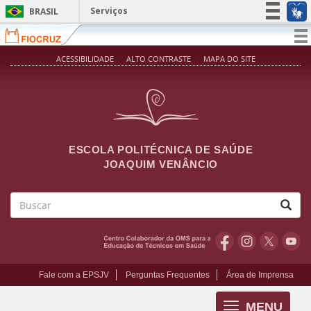
Pular para o conteúdo principal
Serviços
BRASIL
Simplifique!
T
na
Participe
ACESSIBILIDADE
ALTO CONTRASTE
MAPA DO SITE
Acesso à informação
Legislação
Canais
ESCOLA POLITÉCNICA DE SAÚDE
JOAQUIM VENÂNCIO
Buscar
Fale com a EPSJV
Perguntas Frequentes
Área de Imprensa
MENU
Toggle