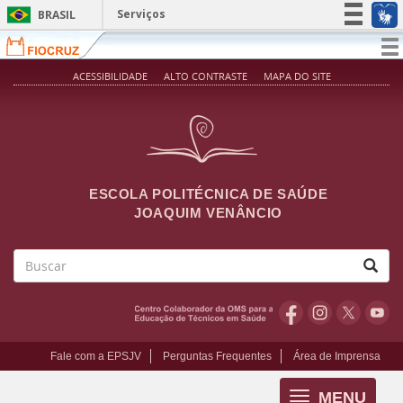
Pular para o conteúdo principal
Serviços
BRASIL
Simplifique!
T
na
Participe
ACESSIBILIDADE
ALTO CONTRASTE
MAPA DO SITE
Acesso à informação
Legislação
Canais
ESCOLA POLITÉCNICA DE SAÚDE
JOAQUIM VENÂNCIO
Buscar
Fale com a EPSJV
Perguntas Frequentes
Área de Imprensa
MENU
Toggle