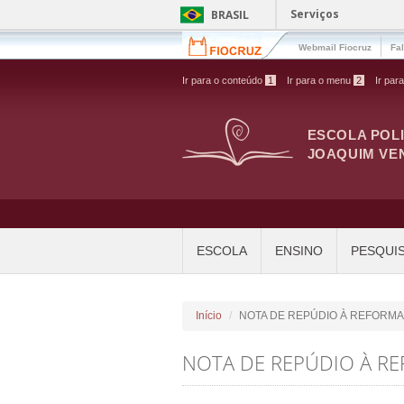
Pular para o conteúdo principal
Serviços
BRASIL
Webmail Fiocruz
Fa
Ir para o conteúdo
1
Ir para o menu
2
Ir par
ESCOLA POL
JOAQUIM VE
ESCOLA
ENSINO
PESQUI
Início
NOTA DE REPÚDIO À REFORMA
NOTA DE REPÚDIO À R