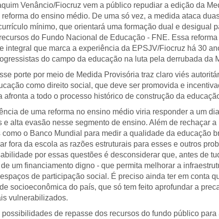
quim Venâncio/Fiocruz vem a público repudiar a edição da Med
reforma do ensino médio. De uma só vez, a medida ataca duas
urrículo mínimo, que orientará uma formação dual e desigual pa
s recursos do Fundo Nacional de Educação - FNE. Essa reforma 
 integral que marca a experiência da EPSJV/Fiocruz há 30 ano
ogressistas do campo da educação na luta pela derrubada da Me
porte por meio de Medida Provisória traz claro viés autoritári
ucação como direito social, que deve ser promovida e incentiv
 afronta a todo o processo histórico de construção da educação 
ência de uma reforma no ensino médio viria responder a um di
is e alta evasão nesse segmento de ensino. Além de rechaçar a
es como o Banco Mundial para medir a qualidade da educação bra
 fora da escola as razões estruturais para esses e outros prob
abilidade por essas questões é desconsiderar que, antes de tud
de um financiamento digno - que permita melhorar a infraestrut
s espaços de participação social. É preciso ainda ter em conta
de socioeconômica do país, que só tem feito aprofundar a pre
is vulnerabilizados.
 possibilidades de repasse dos recursos do fundo público para a