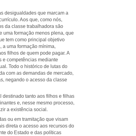
 das desigualdades que marcam a
currículo. Aos que, como nós,
hos da classe trabalhadora são
 de uma formação menos plena, que
ue tem como principal objetivo
es, a uma formação mínima,
os filhos de quem pode pagar. A
des e competências mediante
l. Todo o histórico de lutas do
hada com as demandas de mercado,
as, negando o acesso da classe
destinado tanto aos filhos e filhas
ominantes e, nesse mesmo processo,
ir a existência social.
das ou em tramitação que visam
mais direta o acesso aos recursos do
te do Estado e das políticas