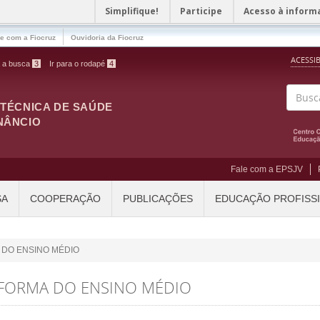
Simplifique!
Participe
Acesso à inform
le com a Fiocruz
Ouvidoria da Fiocruz
ACESSI
a a busca
3
Ir para o rodapé
4
ITÉCNICA DE SAÚDE
Buscar
NÂNCIO
Fale com a EPSJV
SA
COOPERAÇÃO
PUBLICAÇÕES
EDUCAÇÃO PROFISS
 DO ENSINO MÉDIO
EFORMA DO ENSINO MÉDIO