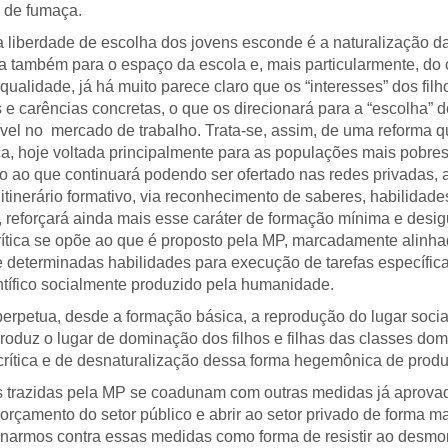
a de fumaça.
da liberdade de escolha dos jovens esconde é a naturalização
ra também para o espaço da escola e, mais particularmente, do 
qualidade, já há muito parece claro que os “interesses” dos fil
 e carências concretas, o que os direcionará para a “escolha”
ível no mercado de trabalho. Trata-se, assim, de uma reforma q
ica, hoje voltada principalmente para as populações mais pobr
ao que continuará podendo ser ofertado nas redes privadas, a
 itinerário formativo, via reconhecimento de saberes, habilida
reforçará ainda mais esse caráter de formação mínima e desigua
rítica se opõe ao que é proposto pela MP, marcadamente alin
 determinadas habilidades para execução de tarefas específic
tífico socialmente produzido pela humanidade.
rpetua, desde a formação básica, a reprodução do lugar social 
produz o lugar de dominação dos filhos e filhas das classes d
e crítica e de desnaturalização dessa forma hegemônica de produz
es trazidas pela MP se coadunam com outras medidas já aprova
r o orçamento do setor público e abrir ao setor privado de forma 
narmos contra essas medidas como forma de resistir ao desmon