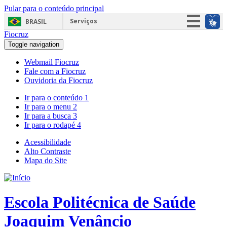
Pular para o conteúdo principal
Serviços
BRASIL
Fiocruz
Simplifique!
Toggle navigation
Participe
Webmail Fiocruz
Acesso à informação
Fale com a Fiocruz
Ouvidoria da Fiocruz
Legislação
Ir para o conteúdo
1
Canais
Ir para o menu
2
Ir para a busca
3
Ir para o rodapé
4
Acessibilidade
Alto Contraste
Mapa do Site
Escola Politécnica de Saúde
Joaquim Venâncio