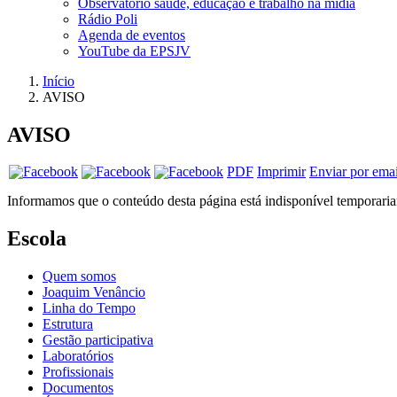
Observatório saúde, educação e trabalho na mídia
Rádio Poli
Agenda de eventos
YouTube da EPSJV
Início
AVISO
AVISO
PDF
Imprimir
Enviar por emai
Informamos que o conteúdo desta página está indisponível temporaria
Escola
Quem somos
Joaquim Venâncio
Linha do Tempo
Estrutura
Gestão participativa
Laboratórios
Profissionais
Documentos