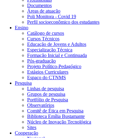
Documentos
Áreas de atuação
Poli Monitora - Covid 19
Perfil socioeconômico dos estudantes
Ensino
Catálogo de cursos
Cursos Técnicos
Educação de Jovens e Adultos
Especialização Técnica
Formação Inicial e Continuada
Pós-graduação
Projeto Político-Pedagógico
Estágios Curriculares
Espaço do CTNMS
Pesquisa
Linhas de pesquisa
Grupos de pesquisa
Portfólio de Pesquisa
Observatórios
Comitê de Ética em Pesquisa
Biblioteca Emília Bustamante
Núcleo de Inovação Tecnológica
Sites
Cooperação