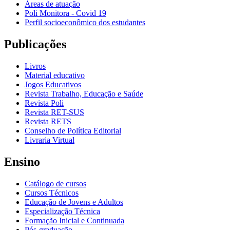
Áreas de atuação
Poli Monitora - Covid 19
Perfil socioeconômico dos estudantes
Publicações
Livros
Material educativo
Jogos Educativos
Revista Trabalho, Educação e Saúde
Revista Poli
Revista RET-SUS
Revista RETS
Conselho de Política Editorial
Livraria Virtual
Ensino
Catálogo de cursos
Cursos Técnicos
Educação de Jovens e Adultos
Especialização Técnica
Formação Inicial e Continuada
Pós-graduação