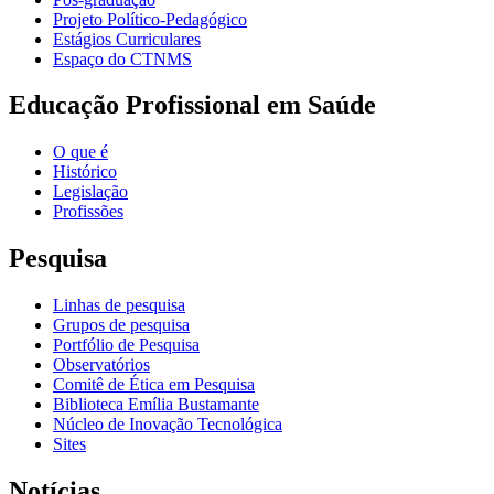
Projeto Político-Pedagógico
Estágios Curriculares
Espaço do CTNMS
Educação Profissional em Saúde
O que é
Histórico
Legislação
Profissões
Pesquisa
Linhas de pesquisa
Grupos de pesquisa
Portfólio de Pesquisa
Observatórios
Comitê de Ética em Pesquisa
Biblioteca Emília Bustamante
Núcleo de Inovação Tecnológica
Sites
Notícias