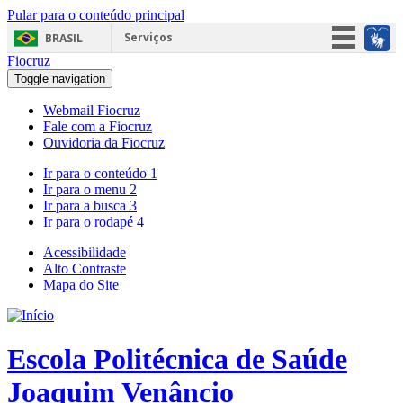
Pular para o conteúdo principal
Serviços
BRASIL
Fiocruz
Simplifique!
Toggle navigation
Participe
Webmail Fiocruz
Acesso à informação
Fale com a Fiocruz
Ouvidoria da Fiocruz
Legislação
Ir para o conteúdo
1
Canais
Ir para o menu
2
Ir para a busca
3
Ir para o rodapé
4
Acessibilidade
Alto Contraste
Mapa do Site
Escola Politécnica de Saúde
Joaquim Venâncio