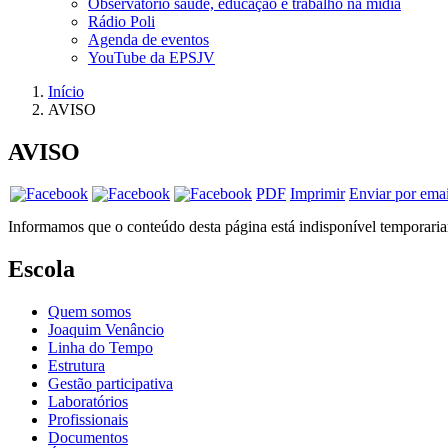
Observatório saúde, educação e trabalho na mídia
Rádio Poli
Agenda de eventos
YouTube da EPSJV
Início
AVISO
AVISO
PDF
Imprimir
Enviar por emai
Informamos que o conteúdo desta página está indisponível temporaria
Escola
Quem somos
Joaquim Venâncio
Linha do Tempo
Estrutura
Gestão participativa
Laboratórios
Profissionais
Documentos