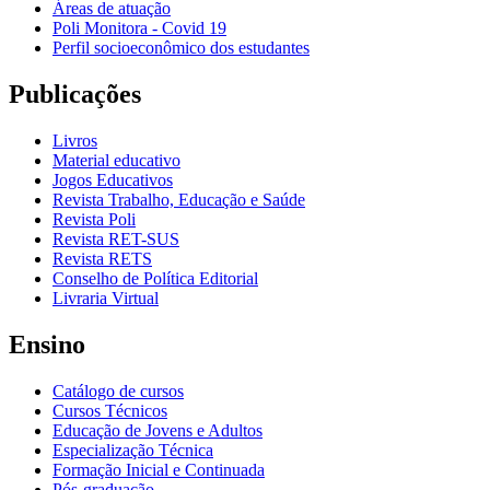
Áreas de atuação
Poli Monitora - Covid 19
Perfil socioeconômico dos estudantes
Publicações
Livros
Material educativo
Jogos Educativos
Revista Trabalho, Educação e Saúde
Revista Poli
Revista RET-SUS
Revista RETS
Conselho de Política Editorial
Livraria Virtual
Ensino
Catálogo de cursos
Cursos Técnicos
Educação de Jovens e Adultos
Especialização Técnica
Formação Inicial e Continuada
Pós-graduação