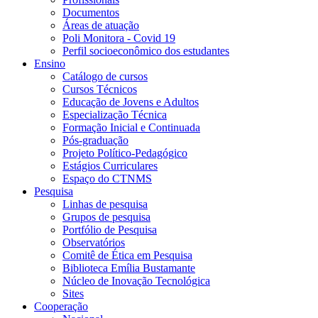
Documentos
Áreas de atuação
Poli Monitora - Covid 19
Perfil socioeconômico dos estudantes
Ensino
Catálogo de cursos
Cursos Técnicos
Educação de Jovens e Adultos
Especialização Técnica
Formação Inicial e Continuada
Pós-graduação
Projeto Político-Pedagógico
Estágios Curriculares
Espaço do CTNMS
Pesquisa
Linhas de pesquisa
Grupos de pesquisa
Portfólio de Pesquisa
Observatórios
Comitê de Ética em Pesquisa
Biblioteca Emília Bustamante
Núcleo de Inovação Tecnológica
Sites
Cooperação