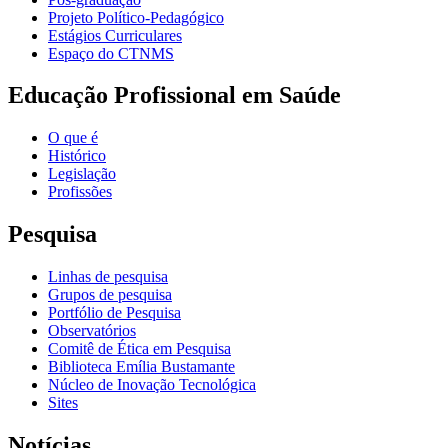
Projeto Político-Pedagógico
Estágios Curriculares
Espaço do CTNMS
Educação Profissional em Saúde
O que é
Histórico
Legislação
Profissões
Pesquisa
Linhas de pesquisa
Grupos de pesquisa
Portfólio de Pesquisa
Observatórios
Comitê de Ética em Pesquisa
Biblioteca Emília Bustamante
Núcleo de Inovação Tecnológica
Sites
Notícias