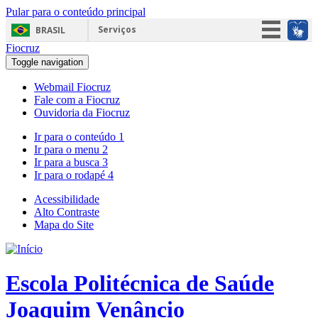
Pular para o conteúdo principal
Serviços
BRASIL
Fiocruz
Simplifique!
Toggle navigation
Participe
Webmail Fiocruz
Acesso à informação
Fale com a Fiocruz
Ouvidoria da Fiocruz
Legislação
Ir para o conteúdo
1
Canais
Ir para o menu
2
Ir para a busca
3
Ir para o rodapé
4
Acessibilidade
Alto Contraste
Mapa do Site
Escola Politécnica de Saúde
Joaquim Venâncio