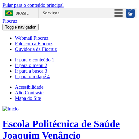
Pular para o conteúdo principal
Serviços
BRASIL
Fiocruz
Simplifique!
Toggle navigation
Participe
Webmail Fiocruz
Acesso à informação
Fale com a Fiocruz
Ouvidoria da Fiocruz
Legislação
Ir para o conteúdo
1
Canais
Ir para o menu
2
Ir para a busca
3
Ir para o rodapé
4
Acessibilidade
Alto Contraste
Mapa do Site
Escola Politécnica de Saúde
Joaquim Venâncio