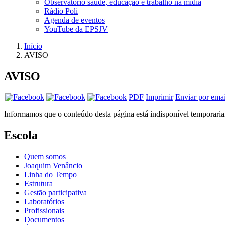
Observatório saúde, educação e trabalho na mídia
Rádio Poli
Agenda de eventos
YouTube da EPSJV
Início
AVISO
AVISO
PDF
Imprimir
Enviar por emai
Informamos que o conteúdo desta página está indisponível temporaria
Escola
Quem somos
Joaquim Venâncio
Linha do Tempo
Estrutura
Gestão participativa
Laboratórios
Profissionais
Documentos