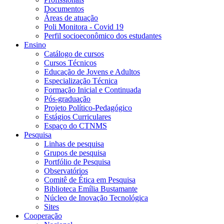
Documentos
Áreas de atuação
Poli Monitora - Covid 19
Perfil socioeconômico dos estudantes
Ensino
Catálogo de cursos
Cursos Técnicos
Educação de Jovens e Adultos
Especialização Técnica
Formação Inicial e Continuada
Pós-graduação
Projeto Político-Pedagógico
Estágios Curriculares
Espaço do CTNMS
Pesquisa
Linhas de pesquisa
Grupos de pesquisa
Portfólio de Pesquisa
Observatórios
Comitê de Ética em Pesquisa
Biblioteca Emília Bustamante
Núcleo de Inovação Tecnológica
Sites
Cooperação