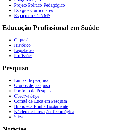
Projeto Político-Pedagógico
Estágios Curriculares
Espaço do CTNMS
Educação Profissional em Saúde
O que é
Histórico
Legislação
Profissões
Pesquisa
Linhas de pesquisa
Grupos de pesquisa
Portfólio de Pesquisa
Observatórios
Comitê de Ética em Pesquisa
Biblioteca Emília Bustamante
Núcleo de Inovação Tecnológica
Sites
Notícias