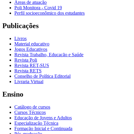
Áreas de atuação
Poli Monitora - Covid 19
Perfil socioeconômico dos estudantes
Publicações
Livros
Material educativo
Jogos Educativos
Revista Trabalho, Educação e Saúde
Revista Poli
Revista RET-SUS
Revista RETS
Conselho de Política Editorial
Livraria Virtual
Ensino
Catálogo de cursos
Cursos Técnicos
Educação de Jovens e Adultos
Especialização Técnica
Formação Inicial e Continuada
Pós-graduação