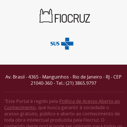
Av. Brasil - 4365 - Manguinhos - Rio de Janeiro - RJ - CEP
21040-360 - Tel.: (21) 3865.9797
"Este Portal é regido pela
Política de Acesso Aberto ao
Conhecimento
, que busca garantir à sociedade o
acesso gratuito, público e aberto ao conhecimento de
toda obra intelectual produzida pela Fiocruz. O
conteúdo deste portal pode ser utilizado para todos os