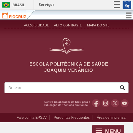
Pular para o conteúdo principal
Serviços
BRASIL
Simplifique!
T
na
Participe
ACESSIBILIDADE
ALTO CONTRASTE
MAPA DO SITE
Acesso à informação
Legislação
Canais
ESCOLA POLITÉCNICA DE SAÚDE
JOAQUIM VENÂNCIO
Buscar
Fale com a EPSJV
Perguntas Frequentes
Área de Imprensa
MENU
Toggle