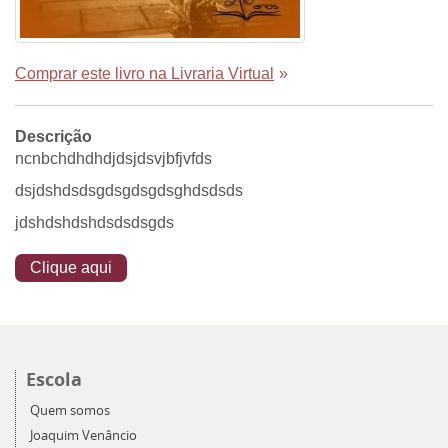
Comprar este livro na Livraria Virtual
»
Descrição
ncnbchdhdhdjdsjdsvjbfjvfds
dsjdshdsdsgdsgdsgdsghdsdsds
jdshdshdshdsdsdsgds
Clique aqui
Escola
Quem somos
Joaquim Venâncio