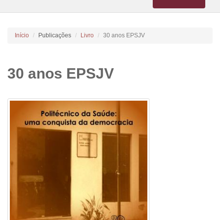
navigation
Início
Publicações
Livro
30 anos EPSJV
30 anos EPSJV