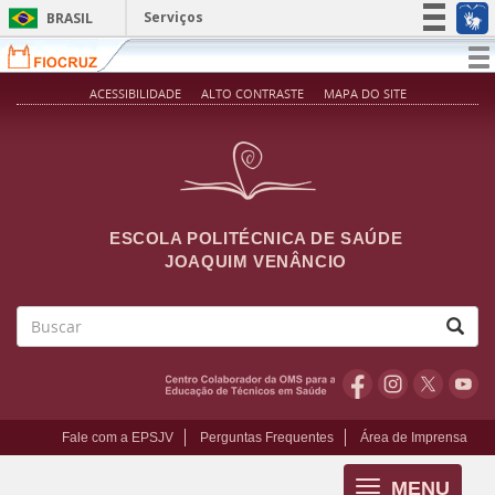
Pular para o conteúdo principal
Serviços
BRASIL
Simplifique!
T
na
Participe
ACESSIBILIDADE
ALTO CONTRASTE
MAPA DO SITE
Acesso à informação
Legislação
Canais
ESCOLA POLITÉCNICA DE SAÚDE
JOAQUIM VENÂNCIO
Buscar
Fale com a EPSJV
Perguntas Frequentes
Área de Imprensa
MENU
Toggle