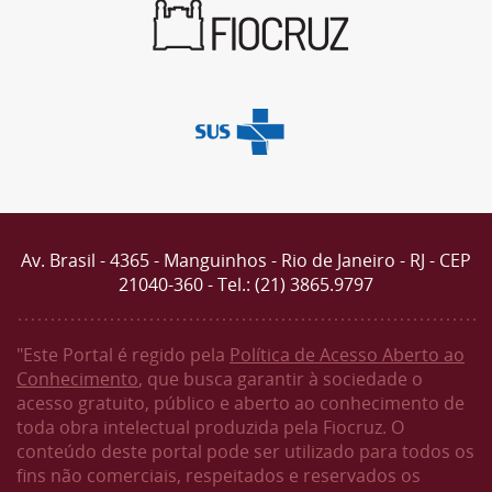
Av. Brasil - 4365 - Manguinhos - Rio de Janeiro - RJ - CEP
21040-360 - Tel.: (21) 3865.9797
"Este Portal é regido pela
Política de Acesso Aberto ao
Conhecimento
, que busca garantir à sociedade o
acesso gratuito, público e aberto ao conhecimento de
toda obra intelectual produzida pela Fiocruz. O
conteúdo deste portal pode ser utilizado para todos os
fins não comerciais, respeitados e reservados os